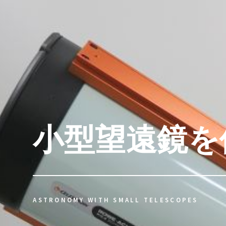
小型望遠鏡を
ASTRONOMY WITH SMALL TELESCOPES